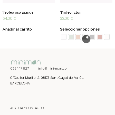
Trofeo oso grande
Trofeo ratón
54,00
€
32,00
€
Añadir al carrito
Seleccionar opciones
632 147 927 | info@mini-mon.com
C/Doctor Murillo, 2, 08173 Sant Cugat del Vallès,
BARCELONA
AUYUDA Y CONTACTO