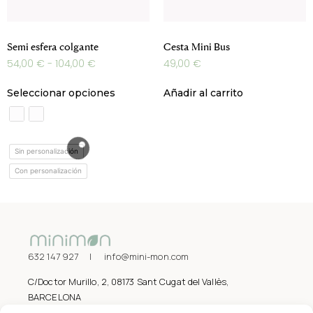
Semi esfera colgante
Cesta Mini Bus
54,00
€
-
104,00
€
49,00
€
Seleccionar opciones
Añadir al carrito
Sin personalización
Con personalización
632 147 927 | info@mini-mon.com
C/Doctor Murillo, 2, 08173 Sant Cugat del Vallès,
BARCELONA