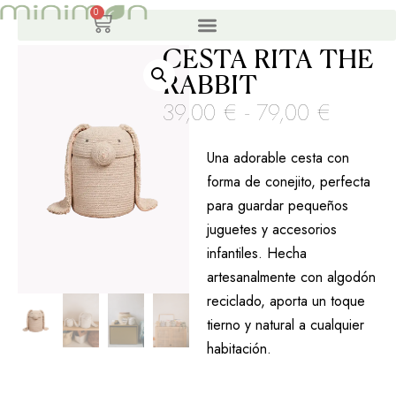
0
CESTA RITA THE
RABBIT
39,00
€
-
79,00
€
Una adorable cesta con
forma de conejito, perfecta
para guardar pequeños
juguetes y accesorios
infantiles. Hecha
artesanalmente con algodón
reciclado, aporta un toque
tierno y natural a cualquier
habitación.